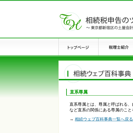
直系尊属
直系尊属とは、尊属と呼ばれる、
など直系の関係にある尊属のこと
→
相続ウェブ百科事典一覧へ戻る